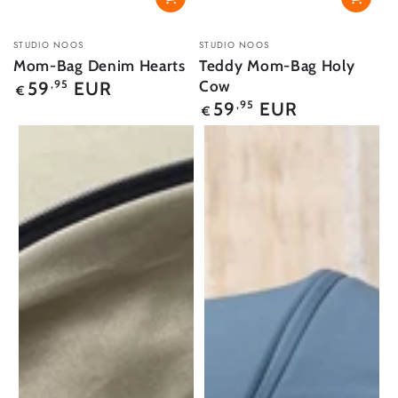
Verkäufer/in:
Verkäufer/in:
STUDIO NOOS
STUDIO NOOS
Mom-Bag Denim Hearts
Teddy Mom-Bag Holy
Regulärer
Cow
59
EUR
,95
€
Preis
Regulärer
59
EUR
,95
€
Preis