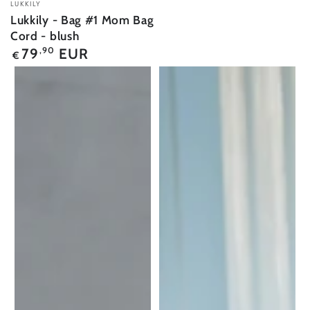
LUKKILY
Lukkily - Bag #1 Mom Bag
Cord - blush
Regulärer
79
EUR
,90
€
Preis