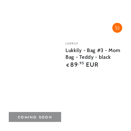
Verkäufer/in:
LUKKILY
Lukkily - Bag #3 - Mom
Bag - Teddy - black
Regulärer
89
EUR
,95
€
Preis
COMING SOON
Verkäufer/in: