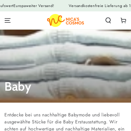
ZUM INHALT
iter Versand!
Versandkostenfreie Lieferung ab 125,00€ Einkauf
SPRINGEN
Warenko
Kollektion:
Baby
Entdecke bei uns nachhaltige Babymode und liebevoll
ausgewählte Stücke für die Baby Erstausstattung. Wir
achten auf hochwertige und nachhaltige Materialien, ein