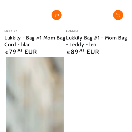
Verkäufer/in:
Verkäufer/in:
LUKKILY
LUKKILY
Lukkily - Bag #1 Mom Bag
Lukkily Bag #1 - Mom Bag
Cord - lilac
- Teddy - leo
Regulärer
Regulärer
79
EUR
89
EUR
,95
,95
€
€
Preis
Preis