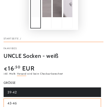
STARTSEITE
/
FAMVIBES
UNCLE Socken - weiß
Regulärer
,50
16
EUR
€
Preis
inkl. MwSt.
Versand
wird beim Checkout berechnet
GRÖSSE
39-42
Produkt
demnächst
verfügbar
43-46
Produkt