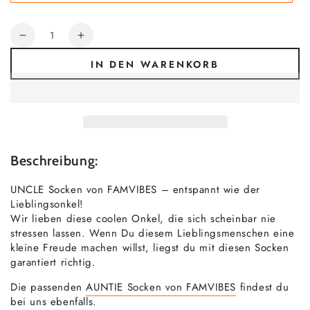
demnächst
verfügbar
Anzahl
Verringere
Erhöhe
die
die
IN DEN WARENKORB
Menge
Menge
für
für
UNCLE
UNCLE
Socken
Socken
-
-
weiß
weiß
Beschreibung:
UNCLE Socken von FAMVIBES – entspannt wie der
Lieblingsonkel!
Wir lieben diese coolen Onkel, die sich scheinbar nie
stressen lassen. Wenn Du diesem Lieblingsmenschen eine
kleine Freude machen willst, liegst du mit diesen Socken
garantiert richtig.
Die passenden
AUNTIE Socken von FAMVIBES
findest du
bei uns ebenfalls.