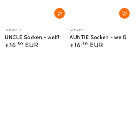
Verkäufer/in:
Verkäufer/in:
FAMVIBES
FAMVIBES
UNCLE Socken - weiß
AUNTIE Socken - weiß
Regulärer
Regulärer
16
EUR
16
EUR
,50
,50
€
€
Preis
Preis