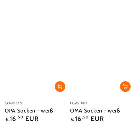
Verkäufer/in:
Verkäufer/in:
FAMVIBES
FAMVIBES
OPA Socken - weiß
OMA Socken - weiß
Regulärer
Regulärer
16
EUR
16
EUR
,50
,50
€
€
Preis
Preis