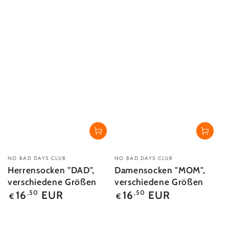
Verkäufer/in:
Verkäufer/in:
NO BAD DAYS CLUB
NO BAD DAYS CLUB
Herrensocken "DAD",
Damensocken "MOM",
verschiedene Größen
verschiedene Größen
Regulärer
Regulärer
16
EUR
16
EUR
,50
,50
€
€
Preis
Preis