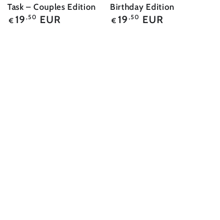
Task – Couples Edition
Birthday Edition
Regulärer
Regulärer
19
EUR
19
EUR
,50
,50
€
€
Preis
Preis