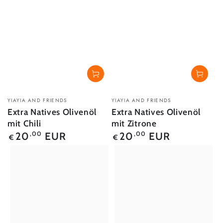
Verkäufer/in:
Verkäufer/in:
YIAYIA AND FRIENDS
YIAYIA AND FRIENDS
Extra Natives Olivenöl
Extra Natives Olivenöl
mit Chili
mit Zitrone
Regulärer
Regulärer
20
EUR
20
EUR
,00
,00
€
€
Preis
Preis