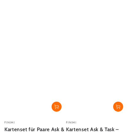
Verkäufer/in:
Verkäufer/in:
FINIMI
FINIMI
Kartenset für Paare Ask &
Kartenset Ask & Task –