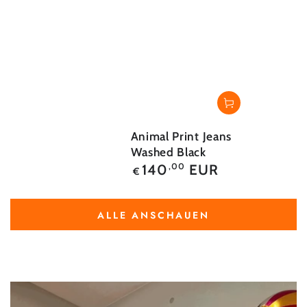
Animal Print Jeans
Washed Black
Regulärer
140
EUR
,00
€
Preis
ALLE ANSCHAUEN