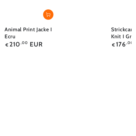
Animal Print Jacke I
Strickcard
Ecru
Knit I Grü
Regulärer
Regulärer
210
EUR
176
,00
,00
€
€
Preis
Preis