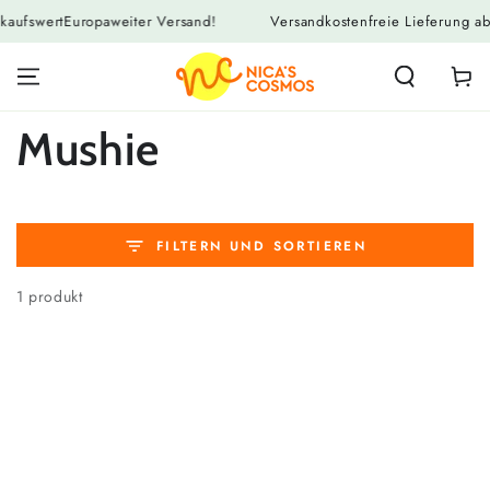
ZUM INHALT
t
Europaweiter Versand!
Versandkostenfreie Lieferung ab 125,00
SPRINGEN
Warenko
Kollektion:
Mushie
FILTERN UND SORTIEREN
1 produkt