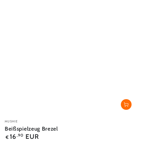
Verkäufer/in:
MUSHIE
Beißspielzeug Brezel
Regulärer
16
EUR
,90
€